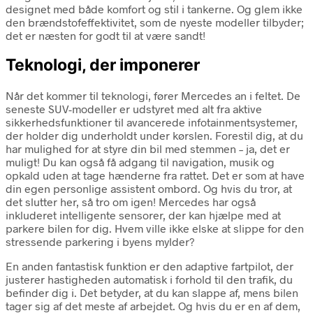
designet med både komfort og stil i tankerne. Og glem ikke
den brændstofeffektivitet, som de nyeste modeller tilbyder;
det er næsten for godt til at være sandt!
Teknologi, der imponerer
Når det kommer til teknologi, fører Mercedes an i feltet. De
seneste SUV-modeller er udstyret med alt fra aktive
sikkerhedsfunktioner til avancerede infotainmentsystemer,
der holder dig underholdt under kørslen. Forestil dig, at du
har mulighed for at styre din bil med stemmen – ja, det er
muligt! Du kan også få adgang til navigation, musik og
opkald uden at tage hænderne fra rattet. Det er som at have
din egen personlige assistent ombord. Og hvis du tror, at
det slutter her, så tro om igen! Mercedes har også
inkluderet intelligente sensorer, der kan hjælpe med at
parkere bilen for dig. Hvem ville ikke elske at slippe for den
stressende parkering i byens mylder?
En anden fantastisk funktion er den adaptive fartpilot, der
justerer hastigheden automatisk i forhold til den trafik, du
befinder dig i. Det betyder, at du kan slappe af, mens bilen
tager sig af det meste af arbejdet. Og hvis du er en af dem,