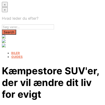
×
×
Hvad leder du efter?
BILER
GUIDES
Kæmpestore SUV'er,
der vil ændre dit liv
for evigt