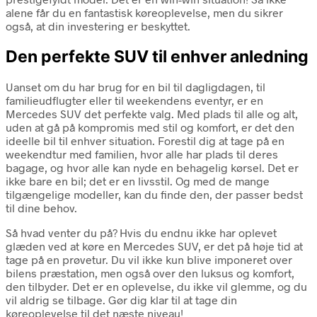
alene får du en fantastisk køreoplevelse, men du sikrer
også, at din investering er beskyttet.
Den perfekte SUV til enhver anledning
Uanset om du har brug for en bil til dagligdagen, til
familieudflugter eller til weekendens eventyr, er en
Mercedes SUV det perfekte valg. Med plads til alle og alt,
uden at gå på kompromis med stil og komfort, er det den
ideelle bil til enhver situation. Forestil dig at tage på en
weekendtur med familien, hvor alle har plads til deres
bagage, og hvor alle kan nyde en behagelig kørsel. Det er
ikke bare en bil; det er en livsstil. Og med de mange
tilgængelige modeller, kan du finde den, der passer bedst
til dine behov.
Så hvad venter du på? Hvis du endnu ikke har oplevet
glæden ved at køre en Mercedes SUV, er det på høje tid at
tage på en prøvetur. Du vil ikke kun blive imponeret over
bilens præstation, men også over den luksus og komfort,
den tilbyder. Det er en oplevelse, du ikke vil glemme, og du
vil aldrig se tilbage. Gør dig klar til at tage din
køreoplevelse til det næste niveau!