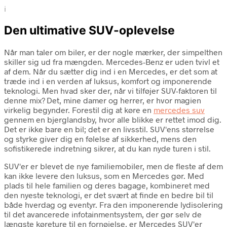
i
Den ultimative SUV-oplevelse
Når man taler om biler, er der nogle mærker, der simpelthen
skiller sig ud fra mængden. Mercedes-Benz er uden tvivl et
af dem. Når du sætter dig ind i en Mercedes, er det som at
træde ind i en verden af luksus, komfort og imponerende
teknologi. Men hvad sker der, når vi tilføjer SUV-faktoren til
denne mix? Det, mine damer og herrer, er hvor magien
virkelig begynder. Forestil dig at køre en
mercedes suv
gennem en bjerglandsby, hvor alle blikke er rettet imod dig.
Det er ikke bare en bil; det er en livsstil. SUV'ens størrelse
og styrke giver dig en følelse af sikkerhed, mens den
sofistikerede indretning sikrer, at du kan nyde turen i stil.
SUV'er er blevet de nye familiemobiler, men de fleste af dem
kan ikke levere den luksus, som en Mercedes gør. Med
plads til hele familien og deres bagage, kombineret med
den nyeste teknologi, er det svært at finde en bedre bil til
både hverdag og eventyr. Fra den imponerende lydisolering
til det avancerede infotainmentsystem, der gør selv de
længste køreture til en fornøjelse, er Mercedes SUV'er