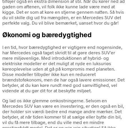
tilføjer også en ekstra dimension af stil. Når du kører ned ad
gaden om aftenen, vil folk ikke kunne lade være med at
kigge. Det er som at køre en stjerne gennem natten. Så hvis
du vil skille dig ud fra mængden, er en Mercedes SUV det
perfekte valg. Du vil blive bemærket, uanset hvor du går!
Økonomi og bæredygtighed
I en tid, hvor bæredygtighed er vigtigere end nogensinde,
har Mercedes også taget skridt til at gøre deres SUV'er
mere miljøvenlige. Med introduktionen af hybrid- og
elektriske modeller er det muligt at nyde en luksuriøs
køreoplevelse uden at gå på kompromis med planeten.
Disse modeller tilbyder ikke kun en reduceret
brændstoføkonomi, men de har også lavere emissioner. Det
betyder, at du kan køre rundt med god samvittighed, vel
vidende at du gør dit for at beskytte miljøet.
Og lad os ikke glemme omkostningerne. Selvom en
Mercedes SUV kan være en investering, er den også en bil,
der holder sin værdi bedre end mange andre mærker. Det
betyder, at når tiden kommer til at sælge eller bytte din bil,
vil du få mere tilbage, end du ville med en mindre
prestigefyldt model. Det er en win-win situation! Så ikke