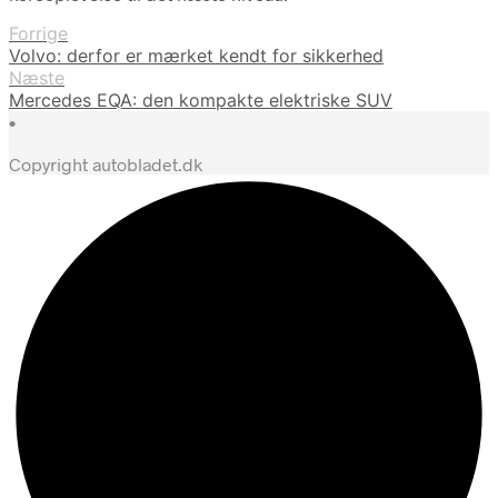
Forrige
Volvo: derfor er mærket kendt for sikkerhed
Næste
Mercedes EQA: den kompakte elektriske SUV
•
Copyright autobladet.dk