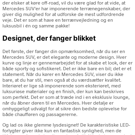
der elsker at køre off-road, vil du være glad for at vide, at
Mercedes SUV'er har imponerende terrænegenskaber, der
giver dig mulighed for at udforske de mest udfordrende
veje. Det er som at have en terrænvejledning og en
luksusbil i én og samme pakke!
Designet, der fanger blikket
Det første, der fanger din opmærksomhed, når du ser en
Mercedes SUV, er det elegante og moderne design. Hver
kurve og linje er gennemarbejdet for at skabe et look, der er
både sporty og sofistikeret. Det er ikke bare en bil; det er et
statement. Når du kører en Mercedes SUV, viser du ikke
bare, at du har stil, men også at du værdsætter kvalitet.
Interiøret er lige så imponerende som eksteriøret, med
luksuriøse materialer og en finish, der kun kan beskrives
som perfekt. Det er som at træde ind i en eksklusiv lounge,
når du åbner døren til en Mercedes. Hver detalje er
omhyggeligt udvalgt for at sikre den bedste oplevelse for
både chaufføren og passagererne.
Og lad os ikke glemme lysdesignet! De karakteristiske LED-
forlygter giver ikke kun en fantastisk synlighed, men de